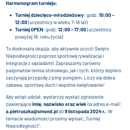
Harmonogram turnieju:
Turniej dziecięco-młodzieżowy
: godz.
10:00 –
12:00
(uczestnicy w wieku 7-18 lat)
Turniej OPEN
: godz.
12:00 – 17:00
(uczestnicy
powyżej 18. roku życia)
To doskonała okazja, aby aktywnie uczcić Święto
Niepodległości poprzez sportową rywalizację i
integrację z sąsiadami! Zapraszamy zarówno
pasjonatów tenisa stołowego, jak i tych, którzy dopiero
zaczynają przygodę z ping-pongiem. Liczy się dobra
zabawa, sportowy duch i wspólne świętowanie!
Aby wziąć udział, wystarczy wysłać zgłoszenie
zawierające
imię, nazwisko oraz wiek
na adres e-mail:
a.pietruszka@smsnd.pl
do
9 listopada 2024 r.
. W
temacie wiadomości prosimy wpisać „Turniej
Niepodległości”.