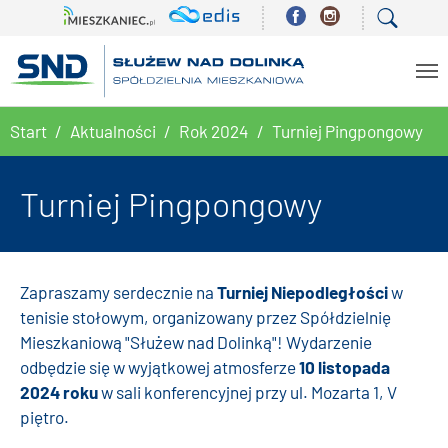
Skip to main content
You are here:
Start
Aktualności
Rok 2024
Turniej Pingpongowy
Turniej Pingpongowy
Zapraszamy serdecznie na
Turniej Niepodległości
w
tenisie stołowym, organizowany przez Spółdzielnię
Mieszkaniową "Służew nad Dolinką"! Wydarzenie
odbędzie się w wyjątkowej atmosferze
10 listopada
2024 roku
w sali konferencyjnej przy ul. Mozarta 1, V
piętro.