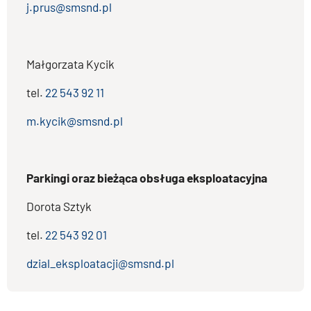
j.prus@smsnd.pl
Małgorzata Kycik
tel.
22 543 92 11
m.kycik@smsnd.pl
Parkingi oraz bieżąca obsługa eksploatacyjna
Dorota Sztyk
tel.
22 543 92 01
dzial_eksploatacji@smsnd.pl