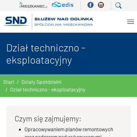
Skip to main content
Dział techniczno -
eksploatacyjny
You are here:
Start
Działy Spółdzielni
Dział techniczno - eksploatacyjny
Czym się zajmujemy:
Opracowywaniem planów remontowych
oraz nadzorem nad wykonywanymi