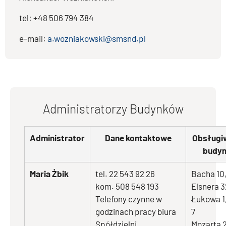
tel: +48 506 794 384
e-mail:
a.wozniakowski@smsnd.pl
Administratorzy Budynków
Administrator
Dane kontaktowe
Obsługi
budyn
Maria Żbik
tel. 22 543 92 26
Bacha 10
kom. 508 548 193
Elsnera 3
Telefony czynne w
Łukowa 1,
godzinach pracy biura
7
Spółdzielni.
Mozarta 2