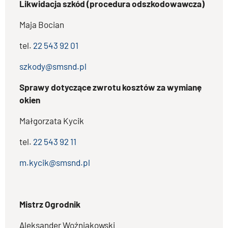
Likwidacja szkód (procedura odszkodowawcza)
Maja Bocian
tel.
22 543 92 01
szkody@smsnd.pl
Sprawy dotyczące zwrotu kosztów za wymianę
okien
Małgorzata Kycik
tel.
22 543 92 11
m.kycik@smsnd.pl
Mistrz Ogrodnik
Aleksander Woźniakowski