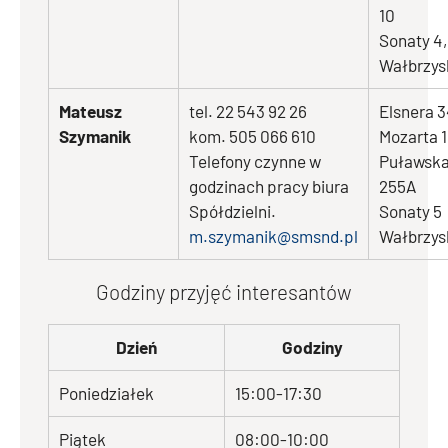
10
Sonaty 4,
Wałbrzys
Mateusz
tel. 22 543 92 26
Elsnera 
Szymanik
kom. 505 066 610
Mozarta 1
Telefony czynne w
Puławska
godzinach pracy biura
255A
Spółdzielni.
Sonaty 5
m.szymanik@smsnd.pl
Wałbrzys
Godziny przyjęć interesantów
Dzień
Godziny
Poniedziałek
15:00-17:30
Piątek
08:00-10:00