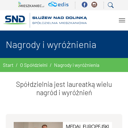
Skip to main content
Nagrody i wyróżnienia
You are here:
Start
O Spółdzielni
Nagrody i wyróżnienia
Spółdzielnia jest laureatką wielu
nagród i wyróżnień