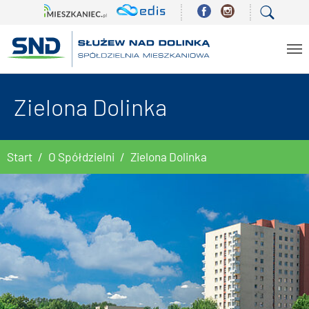
Skip to main content
Zielona Dolinka
You are here:
Start
O Spółdzielni
Zielona Dolinka