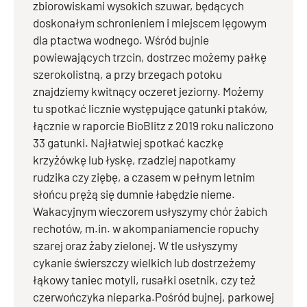
zbiorowiskami wysokich szuwar, będących
doskonałym schronieniem i miejscem lęgowym
dla ptactwa wodnego. Wśród bujnie
powiewających trzcin, dostrzec możemy pałkę
szerokolistną, a przy brzegach potoku
znajdziemy kwitnący oczeret jeziorny. Możemy
tu spotkać licznie występujące gatunki ptaków,
łącznie w raporcie BioBlitz z 2019 roku naliczono
33 gatunki. Najłatwiej spotkać kaczkę
krzyżówkę lub łyskę, rzadziej napotkamy
rudzika czy ziębę, a czasem w pełnym letnim
słońcu prężą się dumnie łabędzie nieme.
Wakacyjnym wieczorem usłyszymy chór żabich
rechotów, m.in. w akompaniamencie ropuchy
szarej oraz żaby zielonej. W tle usłyszymy
cykanie świerszczy wielkich lub dostrzeżemy
łąkowy taniec motyli, rusałki osetnik, czy też
czerwończyka nieparka.Pośród bujnej, parkowej