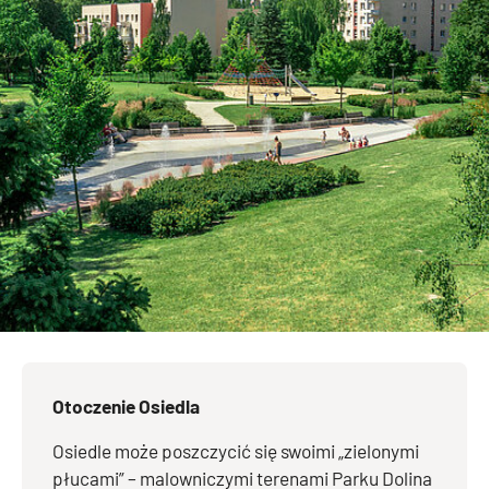
Otoczenie Osiedla
Osiedle może poszczycić się swoimi „zielonymi
płucami” – malowniczymi terenami Parku Dolina