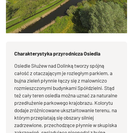
Charakterystyka przyrodnicza Osiedla
Osiedle Służew nad Dolinką tworzy spójną
całość z otaczającym je rozległym parkiem, a
bujna zieleń płynnie łączy się z malowniczo
rozmieszczonymi budynkami Spółdzielni. Stąd
też cały teren osiedla można uznać za naturalne
przedłużenie parkowego krajobrazu. Kolorytu
dodaje zróżnicowane ukształtowanie terenu, na
którym przeplatają się obszary silniej
zadrzewione, przechodzące płynnie w skupiska
zakrzewień, sąsiadujące nieopodal z bujną