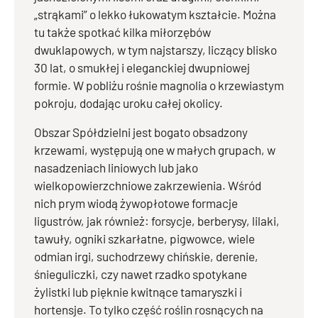
„strąkami” o lekko łukowatym kształcie. Można
tu także spotkać kilka miłorzębów
dwuklapowych, w tym najstarszy, liczący blisko
30 lat, o smukłej i eleganckiej dwupniowej
formie. W pobliżu rośnie magnolia o krzewiastym
pokroju, dodając uroku całej okolicy.
Obszar Spółdzielni jest bogato obsadzony
krzewami, występują one w małych grupach, w
nasadzeniach liniowych lub jako
wielkopowierzchniowe zakrzewienia. Wśród
nich prym wiodą żywopłotowe formacje
ligustrów, jak również: forsycje, berberysy, lilaki,
tawuły, ogniki szkarłatne, pigwowce, wiele
odmian irgi, suchodrzewy chińskie, derenie,
śnieguliczki, czy nawet rzadko spotykane
żylistki lub pięknie kwitnące tamaryszki i
hortensje. To tylko część roślin rosnących na