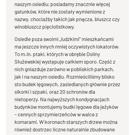
naszym osiedlu; posiadamy znacznie więcej
gatunków, które nie zostały wymienione z
nazwy, chociażby takich jak pnącza, bluszcz czy
winobluszcz pięciolistkowy.
Osiedle poza swoimi „ludzkimi” mieszkańcami
ma jeszcze innych mniej oczywistych lokatorów.
To m.in. ptaki, których w obrębie Doliny
Służewskiej występuje całkiem sporo. Część z
nich gniazduje zarówno w pobliskich parkach,
jak i na naszym osiedlu. Rozmieściliśmy blisko
sto budek lęgowych, zasiedlanych głównie przez
sikorki i szpaki, oraz 20 schronów dla
nietoperzy. Na najwyższych kondygnacjach
budynków montujemy budki lęgowe dla jeżyków
– cennych sprzymierzeńców w walce z
komarami. W koronach starszych drzew można
również dostrzec liczne naturalnie zbudowane