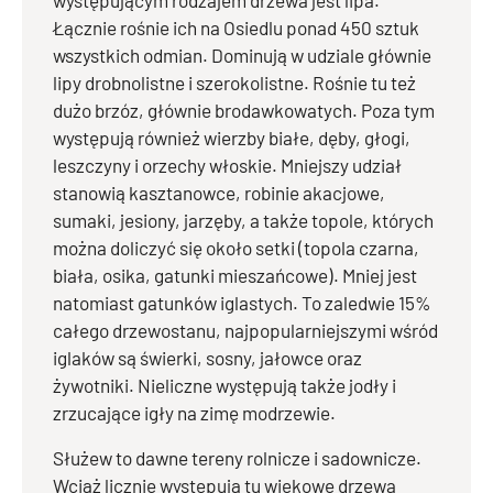
występującym rodzajem drzewa jest lipa.
Łącznie rośnie ich na Osiedlu ponad 450 sztuk
wszystkich odmian. Dominują w udziale głównie
lipy drobnolistne i szerokolistne. Rośnie tu też
dużo brzóz, głównie brodawkowatych. Poza tym
występują również wierzby białe, dęby, głogi,
leszczyny i orzechy włoskie. Mniejszy udział
stanowią kasztanowce, robinie akacjowe,
sumaki, jesiony, jarzęby, a także topole, których
można doliczyć się około setki (topola czarna,
biała, osika, gatunki mieszańcowe). Mniej jest
natomiast gatunków iglastych. To zaledwie 15%
całego drzewostanu, najpopularniejszymi wśród
iglaków są świerki, sosny, jałowce oraz
żywotniki. Nieliczne występują także jodły i
zrzucające igły na zimę modrzewie.
Służew to dawne tereny rolnicze i sadownicze.
Wciąż licznie występują tu wiekowe drzewa