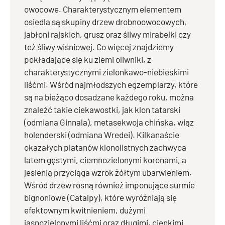
owocowe. Charakterystycznym elementem
osiedla są skupiny drzew drobnoowocowych,
jabłoni rajskich, grusz oraz śliwy mirabelki czy
też śliwy wiśniowej. Co więcej znajdziemy
pokładające się ku ziemi oliwniki, z
charakterystycznymi zielonkawo-niebieskimi
liśćmi. Wśród najmłodszych egzemplarzy, które
są na bieżąco dosadzane każdego roku, można
znaleźć takie ciekawostki, jak klon tatarski
(odmiana Ginnala), metasekwoja chińska, wiąz
holenderski (odmiana Wredei). Kilkanaście
okazałych platanów klonolistnych zachwyca
latem gęstymi, ciemnozielonymi koronami, a
jesienią przyciąga wzrok żółtym ubarwieniem.
Wśród drzew rosną również imponujące surmie
bignoniowe (Catalpy), które wyróżniają się
efektownym kwitnieniem, dużymi
jasnozielonymi liśćmi oraz długimi, cienkimi