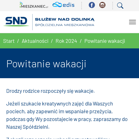
Skip to main content
You are here:
Start
Aktualności
Rok 2024
Powitanie wakacji
Powitanie wakacji
Drodzy rodzice rozpoczęły się wakacje.
Jeżeli szukacie kreatywnych zajęć dla Waszych
pociech, aby zapewnić im wspaniałe przeżycia,
podczas gdy Wy pozostajecie w pracy, zapraszamy do
Naszej Spółdzielni.