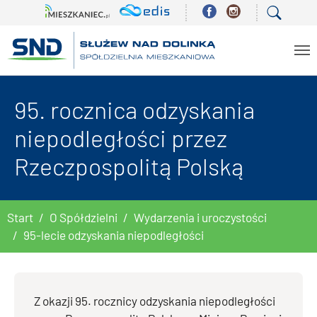
Skip to main content
95. rocznica odzyskania
niepodległości przez
Rzeczpospolitą Polską
You are here:
Start
O Spółdzielni
Wydarzenia i uroczystości
95-lecie odzyskania niepodległości
Z okazji 95. rocznicy odzyskania niepodległości