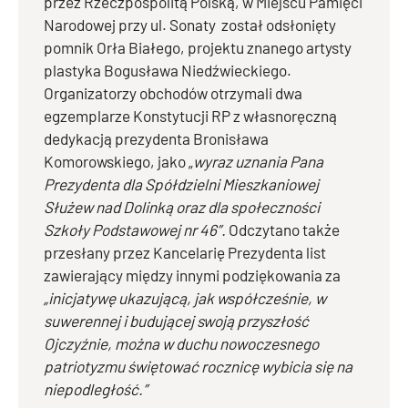
przez Rzeczpospolitą Polską, w Miejscu Pamięci
Narodowej przy ul. Sonaty został odsłonięty
pomnik Orła Białego, projektu znanego artysty
plastyka Bogusława Niedźwieckiego.
Organizatorzy obchodów otrzymali dwa
egzemplarze Konstytucji RP z własnoręczną
dedykacją prezydenta Bronisława
Komorowskiego, jako „
wyraz uznania Pana
Prezydenta dla Spółdzielni Mieszkaniowej
Służew nad Dolinką oraz dla społeczności
Szkoły Podstawowej nr 46”.
Odczytano także
przesłany przez Kancelarię Prezydenta list
zawierający między innymi podziękowania za
„inicjatywę ukazującą, jak współcześnie, w
suwerennej i budującej swoją przyszłość
Ojczyźnie, można w duchu nowoczesnego
patriotyzmu świętować rocznicę wybicia się na
niepodległość.”