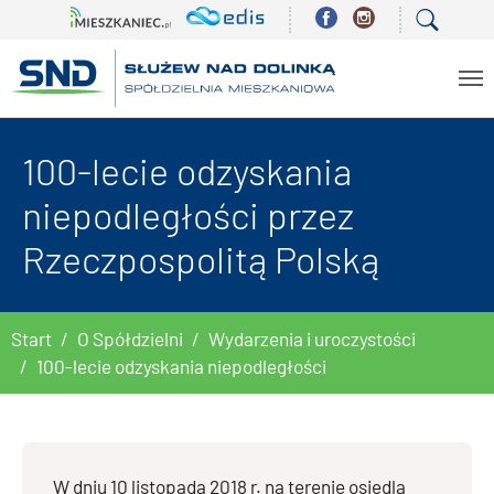
Skip to main content
100-lecie odzyskania
niepodległości przez
Rzeczpospolitą Polską
You are here:
Start
O Spółdzielni
Wydarzenia i uroczystości
100-lecie odzyskania niepodległości
W dniu 10 listopada 2018 r. na terenie osiedla