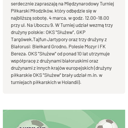
serdecznie zapraszają na Międzynarodowy Turniej
Piłkarski Młodzików, który odbędzie się w
najbliższą sobotę, 4 marca, w godz. 12.00-18.00
przy ul. Na Uboczu 9. W Turniej udział wezmą trzy
drużyny polskie: OKS "Służew", GKP
Targówek,Tajfun Jartypory oraz trzy drużyny z
Białorusi: Biełkard Grodno, Polesie Mozyr i FK
Bereza. OKS "Służew" od ponad 10 lat utrzymuje
współpracę z drużynami białoruskimi oraz
drużynami z innych krajów europejskich (drużyny
piłkarskie OKS "Służew" brały udział m.in. w
turniejach piłkarskich w Holandii).