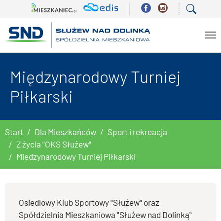
Skip to main content
Międzynarodowy Turniej
Piłkarski
You are here:
Start
Dla Mieszkańców
Sport i rekreacja
Z życia "OKS Służew"
Międzynarodowy Turniej Piłkarski
Osiedlowy Klub Sportowy "Służew" oraz
Spółdzielnia Mieszkaniowa "Służew nad Dolinką"