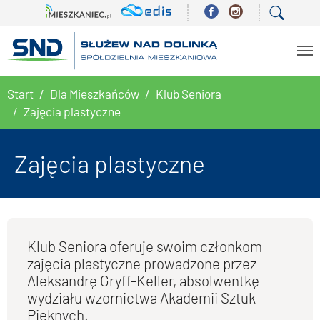
Skip to main content
You are here:
Start
Dla Mieszkańców
Klub Seniora
Zajęcia plastyczne
Zajęcia plastyczne
Klub Seniora oferuje swoim członkom
zajęcia plastyczne prowadzone przez
Aleksandrę Gryff-Keller, absolwentkę
wydziału wzornictwa Akademii Sztuk
Pięknych.